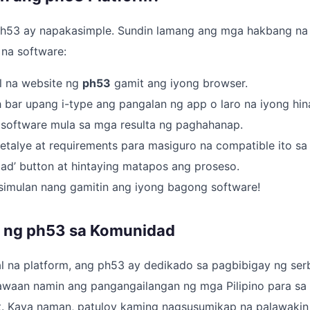
h53 ay napakasimple. Sundin lamang ang mga hakbang na
 na software:
l na website ng
ph53
gamit ang iyong browser.
 bar upang i-type ang pangalan ng app o laro na iyong hi
g software mula sa mga resulta ng paghahanap.
talye at requirements para masiguro na compatible ito sa 
oad’ button at hintaying matapos ang proseso.
at simulan nang gamitin ang iyong bagong software!
 ng ph53 sa Komunidad
al na platform, ang ph53 ay dedikado sa pagbibigay ng ser
waan namin ang pangangailangan ng mga Pilipino para sa i
nt. Kaya naman, patuloy kaming nagsusumikap na palawaki