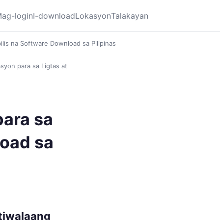
ag-login
I-download
Lokasyon
Talakayan
ilis na Software Download sa Pilipinas
syon para sa Ligtas at
para sa
load sa
tiwalaang