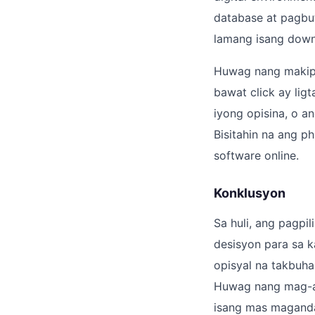
database at pagbut
lamang isang downl
Huwag nang makipa
bawat click ay lig
iyong opisina, o a
Bisitahin na ang 
software online.
Konklusyon
Sa huli, ang pagpi
desisyon para sa k
opisyal na takbuha
Huwag nang mag-at
isang mas maganda