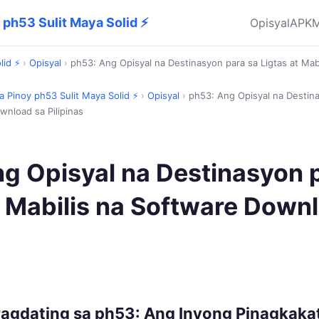
 ph53 Sulit Maya Solid ⚡
Opisyal
APK
M
lid ⚡
›
Opisyal
›
ph53: Ang Opisyal na Destinasyon para sa Ligtas at Mab
a Pinoy ph53 Sulit Maya Solid ⚡
›
Opisyal
›
ph53: Ang Opisyal na Destina
wnload sa Pilipinas
g Opisyal na Destinasyon 
t Mabilis na Software Down
agdating sa ph53: Ang Inyong Pinagkaka