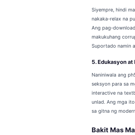
Siyempre, hindi m
nakaka-relax na p
Ang pag-download 
makukuhang corrupt
Suportado namin a
5. Edukasyon at 
Naniniwala ang ph
seksyon para sa m
interactive na tex
unlad. Ang mga ito
sa gitna ng moder
Bakit Mas Ma