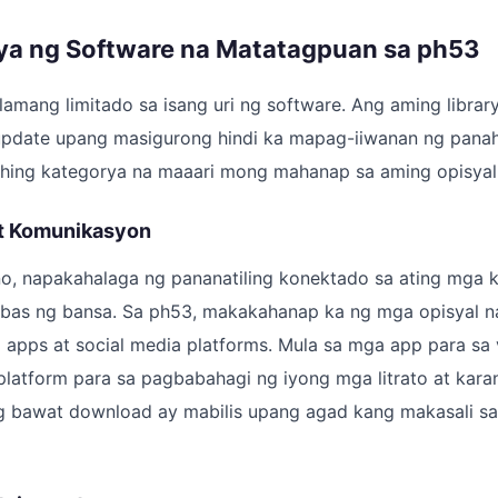
a ng Software na Matatagpuan sa ph53
lamang limitado sa isang uri ng software. Ang aming libra
update upang masigurong hindi ka mapag-iiwanan ng panah
hing kategorya na maaari mong mahanap sa aming opisyal 
 at Komunikasyon
ino, napakahalaga ng pananatiling konektado sa ating mga k
abas ng bansa. Sa ph53, makakahanap ka ng mga opisyal 
 apps at social media platforms. Mula sa mga app para sa 
atform para sa pagbabahagi ng iyong mga litrato at karan
ng bawat download ay mabilis upang agad kang makasali s