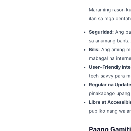
Maraming rason kun
ilan sa mga benta
Seguridad:
Ang baw
sa anumang banta.
Bilis:
Ang aming mga
mabagal na interne
User-Friendly Inte
tech-savvy para m
Regular na Update
pinakabago upang 
Libre at Accessibl
publiko nang wala
Paano Gamiti