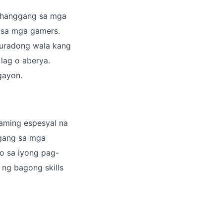
G hanggang sa mga
 sa mga gamers.
guradong wala kang
lag o aberya.
gayon.
aming espesyal na
ggang sa mga
mo sa iyong pag-
ng bagong skills