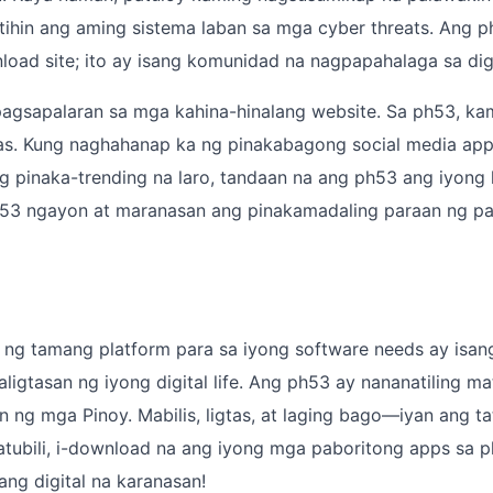
ihin ang aming sistema laban sa mga cyber threats. Ang p
oad site; ito ay isang komunidad na nagpapahalaga sa digit
gsapalaran sa mga kahina-hinalang website. Sa ph53, ka
tas. Kung naghahanap ka ng pinakabagong social media app,
ng pinaka-trending na laro, tandaan na ang ph53 ang iyong
ph53 ngayon at maranasan ang pinakamadaling paraan ng 
li ng tamang platform para sa iyong software needs ay isa
aligtasan ng iyong digital life. Ang ph53 ay nananatiling m
n ng mga Pinoy. Mabilis, ligtas, at laging bago—iyan ang t
ubili, i-download na ang iyong mga paboritong apps sa p
ng digital na karanasan!