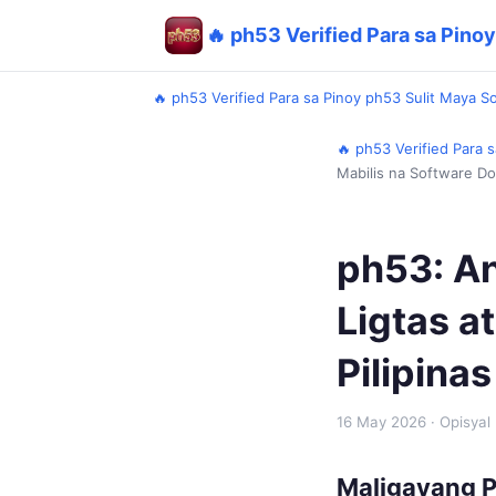
🔥 ph53 Verified Para sa Pinoy
🔥 ph53 Verified Para sa Pinoy ph53 Sulit Maya So
🔥 ph53 Verified Para s
Mabilis na Software Do
ph53: An
Ligtas a
Pilipinas
16 May 2026
· Opisyal
Maligayang P