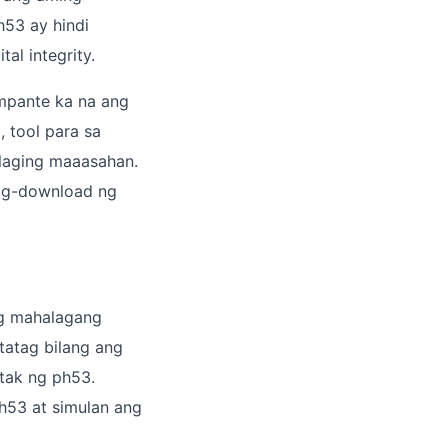
h53 ay hindi
al integrity.
mpante ka na ang
 tool para sa
 laging maaasahan.
pag-download ng
ng mahalagang
atatag bilang ang
atak ng ph53.
h53 at simulan ang