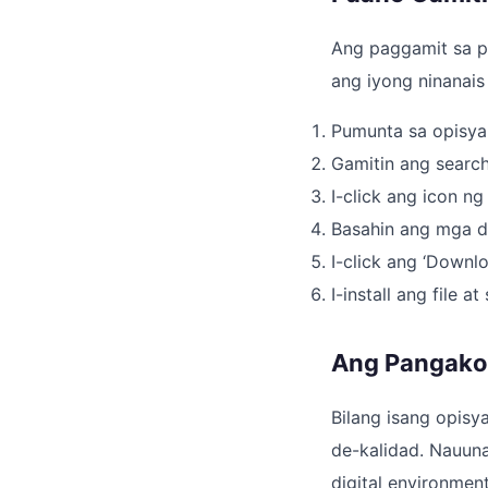
Ang paggamit sa p
ang iyong ninanais
Pumunta sa opisya
Gamitin ang search
I-click ang icon n
Basahin ang mga de
I-click ang ‘Downl
I-install ang file 
Ang Pangako
Bilang isang opisy
de-kalidad. Nauuna
digital environme