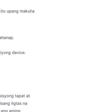
 ito upang makuha
nahanap.
iyong device.
bisyong tapat at
sang ligtas na
n ang aming