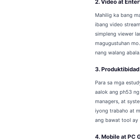
2. Video at Ente
Mahilig ka bang ma
ibang video stream
simpleng viewer la
magugustuhan mo. 
nang walang abala
3. Produktibidad
Para sa mga estud
aalok ang ph53 ng 
managers, at syst
iyong trabaho at 
ang bawat tool ay
4. Mobile at PC