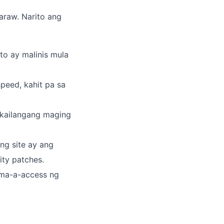
araw. Narito ang
to ay malinis mula
peed, kahit pa sa
 kailangang maging
ng site ay ang
ty patches.
 ma-a-access ng