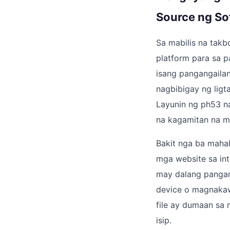
Source ng So
Sa mabilis na tak
platform para sa p
isang pangangaila
nagbibigay ng ligta
Layunin ng ph53 n
na kagamitan na m
Bakit nga ba maha
mga website sa int
may dalang pangan
device o magnakaw
file ay dumaan sa
isip.