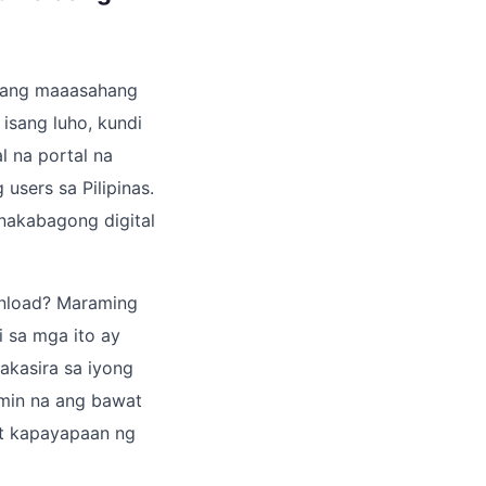
isang maaasahang
isang luho, kundi
l na portal na
 users sa Pilipinas.
nakabagong digital
wnload? Maraming
i sa mga ito ay
akasira sa iyong
amin na ang bawat
at kapayapaan ng