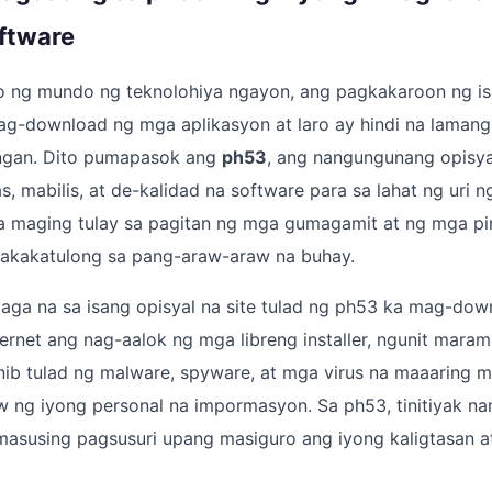
ftware
bo ng mundo ng teknolohiya ngayon, ang pagkakaroon ng 
ag-download ng mga aplikasyon at laro ay hindi na lamang 
ngan. Dito pumapasok ang
ph53
, ang nangungunang opisya
s, mabilis, at de-kalidad na software para sa lahat ng uri ng
a maging tulay sa pagitan ng mga gumagamit at ng mga pi
akakatulong sa pang-araw-araw na buhay.
laga na sa isang opisyal na site tulad ng ph53 ka mag-do
ernet ang nag-aalok ng mga libreng installer, ngunit maram
ib tulad ng malware, spyware, at mga virus na maaaring m
 ng iyong personal na impormasyon. Sa ph53, tinitiyak n
 masusing pagsusuri upang masiguro ang iyong kaligtasan 