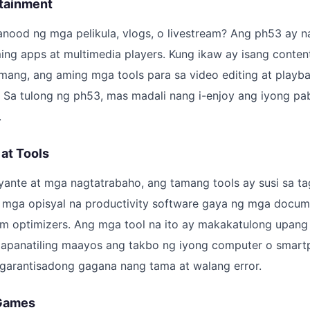
rtainment
nood ng mga pelikula, vlogs, o livestream? Ang ph53 ay na
ing apps at multimedia players. Kung ikaw ay isang conten
mang, ang aming mga tools para sa video editing at playb
Sa tulong ng ph53, mas madali nang i-enjoy ang iyong pa
.
 at Tools
yante at mga nagtatrabaho, ang tamang tools ay susi sa t
mga opisyal na productivity software gaya ng mga documen
em optimizers. Ang mga tool na ito ay makakatulong upang
mapanatiling maayos ang takbo ng iyong computer o smart
 garantisadong gagana nang tama at walang error.
 Games