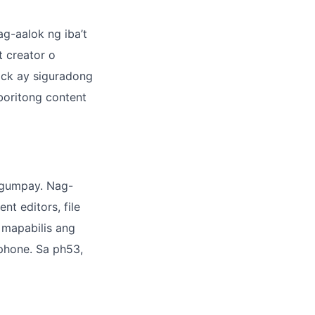
g-aalok ng iba’t
t creator o
ack ay siguradong
boritong content
agumpay. Nag-
t editors, file
 mapabilis ang
phone. Sa ph53,