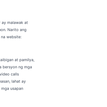
ry ay malawak at
on. Narito ang
na website:
aibigan at pamilya,
na bersyon ng mga
video calls
asan, lahat ay
a mga usapan