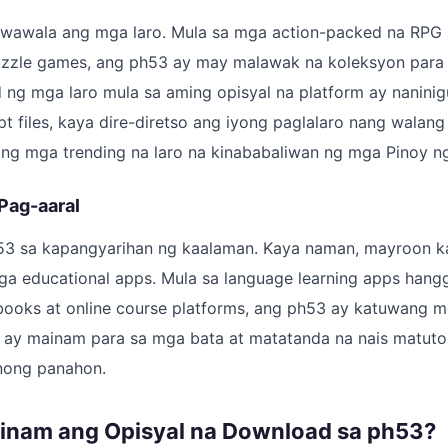
awawala ang mga laro. Mula sa mga action-packed na RP
uzzle games, ang ph53 ay may malawak na koleksyon para
ng mga laro mula sa aming opisyal na platform ay nanini
 files, kaya dire-diretso ang iyong paglalaro nang walang 
ng mga trending na laro na kinababaliwan ng mga Pinoy n
Pag-aaral
53 sa kapangyarihan ng kaalaman. Kaya naman, mayroon k
ga educational apps. Mula sa language learning apps han
tbooks at online course platforms, ang ph53 ay katuwang 
 ay mainam para sa mga bata at matatanda na nais matuto 
nong panahon.
inam ang Opisyal na Download sa ph53?