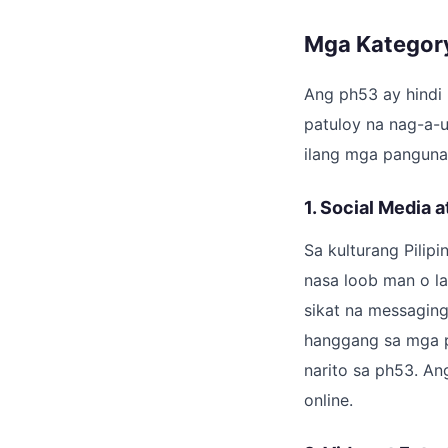
Mga Kategory
Ang ph53 ay hindi 
patuloy na nag-a-
ilang mga panguna
1. Social Media
Sa kulturang Pilip
nasa loob man o l
sikat na messaging
hanggang sa mga pl
narito sa ph53. A
online.