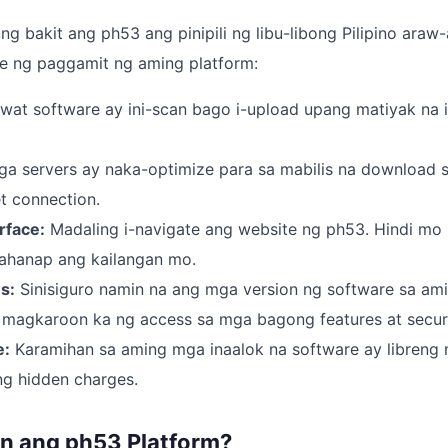
g bakit ang ph53 ang pinipili ng libu-libong Pilipino araw-
he ng paggamit ng aming platform:
at software ay ini-scan bago i-upload upang matiyak na i
 servers ay naka-optimize para sa mabilis na download s
t connection.
rface:
Madaling i-navigate ang website ng ph53. Hindi mo
ahanap ang kailangan mo.
s:
Sinisiguro namin na ang mga version ng software sa ami
magkaroon ka ng access sa mga bagong features at securi
e:
Karamihan sa aming mga inaalok na software ay libreng
ng hidden charges.
n ang ph53 Platform?